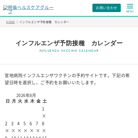
お問い合わせ
MENU
HOME
｜
インフルエンザ予防接種 カレンダー
インフルエンザ予防接種 カレンダー
宮地病院インフルエンザワクチンの予約サイトです。下記の希
望日時を選択し、ご予約をお願いいたします。
2026年8月
日
月
火
水
木
金
土
1
×
2
3
4
5
6
7
8
×
×
×
×
×
×
×