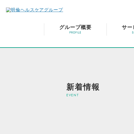
グループ概要
サー
新着情報