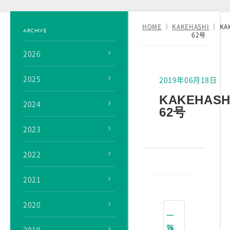
HOME
｜
KAKEHASHI
｜
KA
ARCHIVE
62号
2026
2025
2019年06月18日
KAKEHASH
2024
62号
2023
2022
2021
2020
一
覧