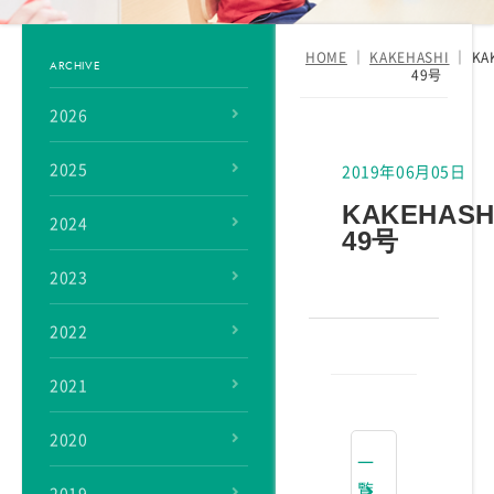
HOME
｜
KAKEHASHI
｜
KA
ARCHIVE
49号
2026
2025
2019年06月05日
KAKEHASH
2024
49号
2023
2022
2021
2020
一
覧